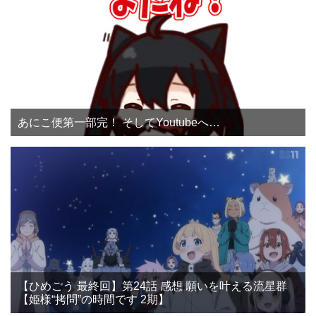
あにこ便第一部完！ そしてYoutubeへ…
【ひめごう 最終回】第24話 感想 願いを叶える流星群
【姫様“拷問”の時間です 2期】