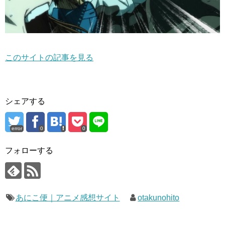
このサイトの記事を見る
シェアする
error
0
0
フォローする
あにこ便｜アニメ感想サイト
otakunohito