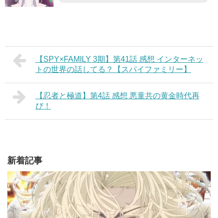
【SPY×FAMILY 3期】第41話 感想 インターネッ
トの世界の話してる？【スパイファミリー】
【忍者と極道】第4話 感想 悪童共の黄金時代再
び！
新着記事