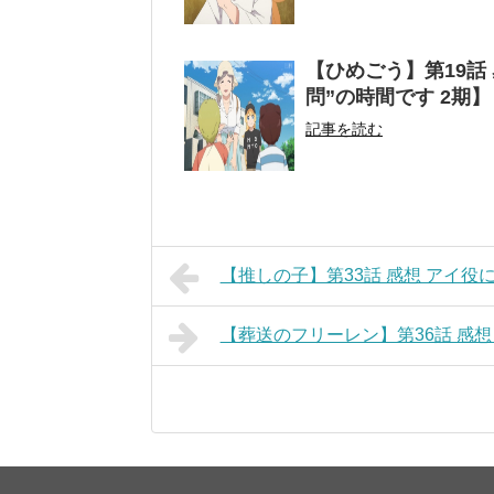
【ひめごう】第19話
問”の時間です 2期】
記事を読む
【推しの子】第33話 感想 アイ役
【葬送のフリーレン】第36話 感想