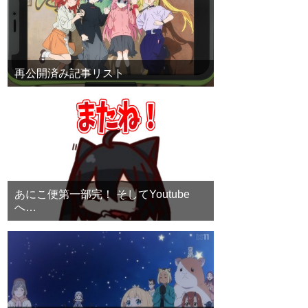
再公開済み記事リスト
あにこ便第一部完！ そしてYoutube
へ…