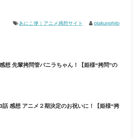
あにこ便｜アニメ感想サイト
otakunohito
 感想 先輩拷問管バニラちゃん！【姫様“拷問”の
13話 感想 アニメ２期決定のお祝いに！【姫様“拷