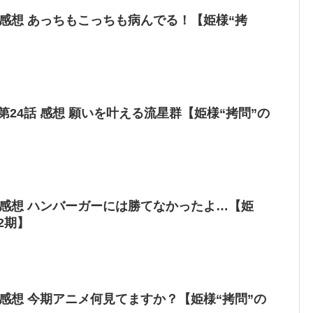
 感想 あっちもこっちも病んでる！【姫様“拷
第24話 感想 願いを叶える流星群【姫様“拷問”の
 感想 ハンバーガーには勝てなかったよ…【姫
2期】
 感想 今期アニメ何見てますか？【姫様“拷問”の