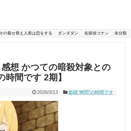
その着せ替え人形は恋をする
ダンダダン
名探偵コナン
未分類
 感想 かつての暗殺対象との
の時間です 2期】
2026/3/13
姫様“拷問”の時間です