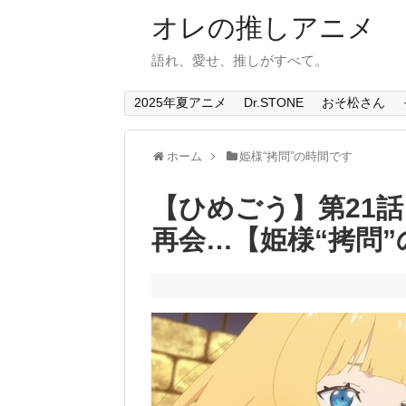
オレの推しアニメ
語れ、愛せ、推しがすべて。
2025年夏アニメ
Dr.STONE
おそ松さん
ホーム
姫様“拷問”の時間です
【ひめごう】第21話
再会…【姫様“拷問”