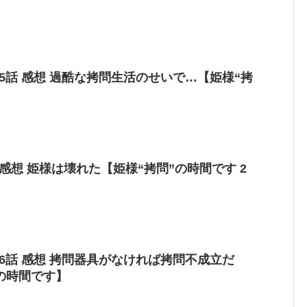
15話 感想 過酷な拷問生活のせいで…【姫様“拷
 感想 姫様は壊れた【姫様“拷問”の時間です 2
16話 感想 拷問器具がなければ拷問不成立だ
の時間です】