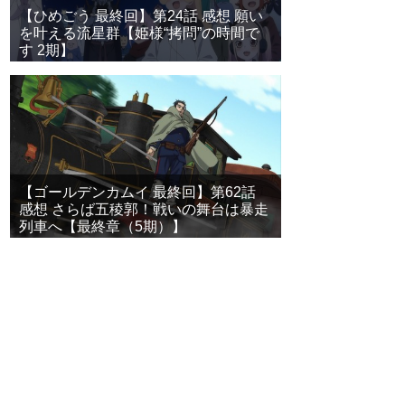
【ひめごう 最終回】第24話 感想 願い
を叶える流星群【姫様“拷問”の時間で
す 2期】
【ゴールデンカムイ 最終回】第62話
感想 さらば五稜郭！戦いの舞台は暴走
列車へ【最終章（5期）】