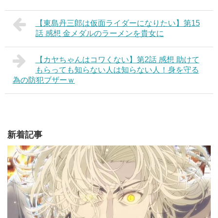
【東島丹三郎は仮面ライダーになりたい】第15
話 感想 金メダルのラーメンを貴女に
【カヤちゃんはコワくない】第2話 感想 助けて
もらっても知らない人は知らない人！身を守る
為の防犯ブザーｗ
新着記事