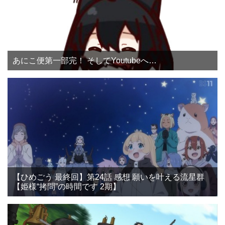
あにこ便第一部完！ そしてYoutubeへ…
【ひめごう 最終回】第24話 感想 願いを叶える流星群
【姫様“拷問”の時間です 2期】