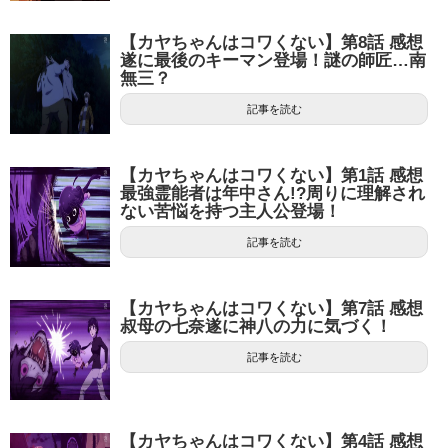
【カヤちゃんはコワくない】第8話 感想
遂に最後のキーマン登場！謎の師匠…南
無三？
記事を読む
【カヤちゃんはコワくない】第1話 感想
最強霊能者は年中さん!?周りに理解され
ない苦悩を持つ主人公登場！
記事を読む
【カヤちゃんはコワくない】第7話 感想
叔母の七奈遂に神八の力に気づく！
記事を読む
【カヤちゃんはコワくない】第4話 感想