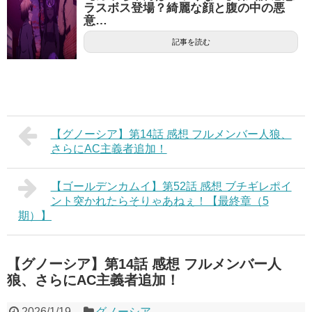
ラスボス登場？綺麗な顔と腹の中の悪
意…
記事を読む
【グノーシア】第14話 感想 フルメンバー人狼、
さらにAC主義者追加！
【ゴールデンカムイ】第52話 感想 ブチギレポイ
ント突かれたらそりゃあねぇ！【最終章（5
期）】
【グノーシア】第14話 感想 フルメンバー人
狼、さらにAC主義者追加！
2026/1/19
グノーシア