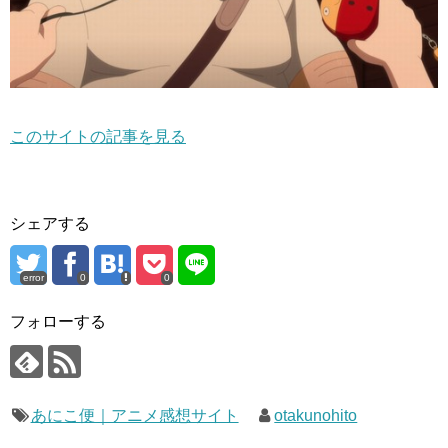
このサイトの記事を見る
シェアする
error
0
0
フォローする
あにこ便｜アニメ感想サイト
otakunohito